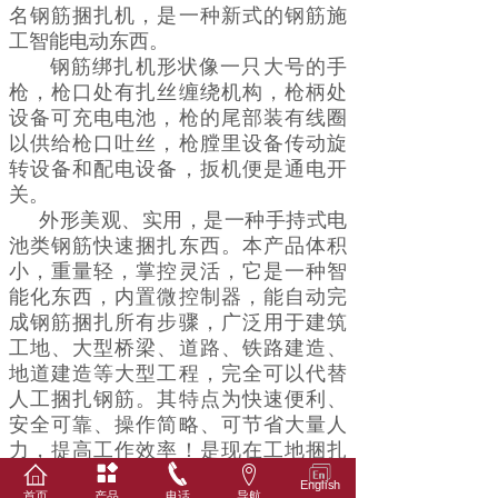
名钢筋捆扎机，是一种新式的钢筋施
工智能电动东西。
钢筋绑扎机形状像一只大号的手
枪，枪口处有扎丝缠绕机构，枪柄处
设备可充电电池，枪的尾部装有线圈
以供给枪口吐丝，枪膛里设备传动旋
转设备和配电设备，扳机便是通电开
关。
外形美观、实用，是一种手持式电
池类钢筋快速捆扎东西。本产品体积
小，重量轻，掌控灵活，它是一种智
能化东西，内置微控制器，能自动完
成钢筋捆扎所有步骤，广泛用于建筑
工地、大型桥梁、道路、铁路建造、
地道建造等大型工程，完全可以代替
人工捆扎钢筋。其特点为快速便利、
安全可靠、操作简略、可节省大量人
力，提高工作效率！是现在工地捆扎
钢筋首选东西！
English
首页
产品
电话
导航